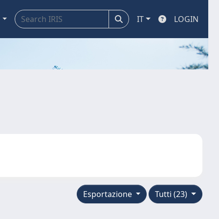
a
IT
LOGIN
Esportazione
Tutti (23)