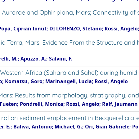
n Aurorae and Ophir plana, Mars; Connectivity of
pa, Ciprian Ionut; DI LORENZO, Stefano; Rossi, Angelo; J
bia Terra, Mars: Evidence From the Structure and 
elli, M.; Apuzzo, A.; Salvini, F.
Western Africa (Sahara and Sahel) during humid c
o; Komatsu, Goro; Marinangeli, Lucia; Rossi, Angelo
, Mars: Results from morphology, stratigraphy, an
, Fueten; Pondrelli, Monica; Rossi, Angelo; Ralf, Jaumann
ontrol on sediment emplacement in Becquerel crat
, E.; Baliva, Antonio; Michael, G.; Ori, Gian Gabriele; P