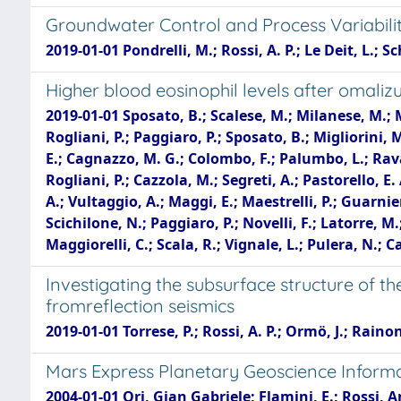
Groundwater Control and Process Variabilit
2019-01-01 Pondrelli, M.; Rossi, A. P.; Le Deit, L.; 
Higher blood eosinophil levels after omal
2019-01-01 Sposato, B.; Scalese, M.; Milanese, M.; Masi
Rogliani, P.; Paggiaro, P.; Sposato, B.; Migliorini, M
E.; Cagnazzo, M. G.; Colombo, F.; Palumbo, L.; Ravazz
Rogliani, P.; Cazzola, M.; Segreti, A.; Pastorello, E.
A.; Vultaggio, A.; Maggi, E.; Maestrelli, P.; Guarnier
Scichilone, N.; Paggiaro, P.; Novelli, F.; Latorre, M.;
Maggiorelli, C.; Scala, R.; Vignale, L.; Pulera, N.;
Investigating the subsurface structure of th
fromreflection seismics
2019-01-01 Torrese, P.; Rossi, A. P.; Ormö, J.; Rainon
Mars Express Planetary Geoscience Informa
2004-01-01 Ori, Gian Gabriele; Flamini, E.; Rossi, 