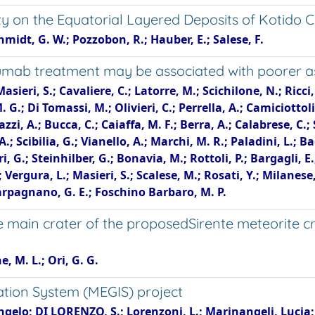
y on the Equatorial Layered Deposits of Kotido C
Schmidt, G. W.; Pozzobon, R.; Hauber, E.; Salese, F.
izumab treatment may be associated with poorer
eri, S.; Cavaliere, C.; Latorre, M.; Scichilone, N.; Ricci, A.
. G.; Di Tomassi, M.; Olivieri, C.; Perrella, A.; Camiciottoli
i, A.; Bucca, C.; Caiaffa, M. F.; Berra, A.; Calabrese, C.; 
 A.; Scibilia, G.; Vianello, A.; Marchi, M. R.; Paladini, L.; 
i, G.; Steinhilber, G.; Bonavia, M.; Rottoli, P.; Bargagli, E
 Vergura, L.; Masieri, S.; Scalese, M.; Rosati, Y.; Milanese, 
 Carpagnano, G. E.; Foschino Barbaro, M. P.
e main crater of the proposedSirente meteorite cra
e, M. L.; Ori, G. G.
tion System (MEGIS) project
Angelo; DI LORENZO, S.; Lorenzoni, L.; Marinangeli, Lucia;