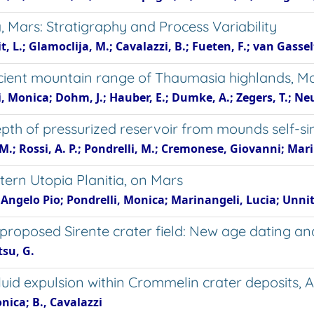
, Mars: Stratigraphy and Process Variability
 L.; Glamoclija, M.; Cavalazzi, B.; Fueten, F.; van Gasselt
ancient mountain range of Thaumasia highlands, Ma
li, Monica; Dohm, J.; Hauber, E.; Dumke, A.; Zegers, T.; N
epth of pressurized reservoir from mounds self-sim
M.; Rossi, A. P.; Pondrelli, M.; Cremonese, Giovanni; Mari
tern Utopia Planitia, on Mars
, Angelo Pio; Pondrelli, Monica; Marinangeli, Lucia; Unn
roposed Sirente crater field: New age dating and
tsu, G.
uid expulsion within Crommelin crater deposits, 
onica; B., Cavalazzi