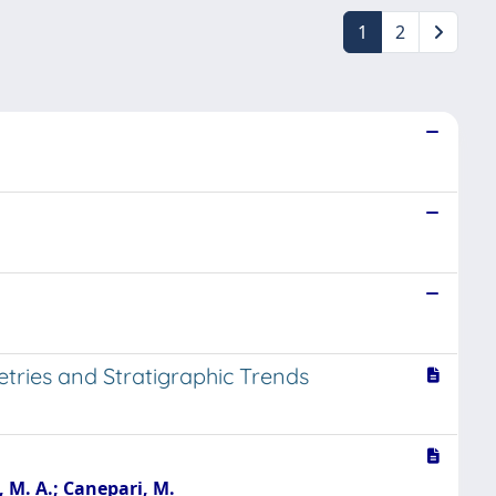
1
2
etries and Stratigraphic Trends
o, M. A.; Canepari, M.