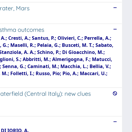
rater, Mars
 asthma outcomes
; Cresti, A.; Santus, P.; Olivieri, C.; Perrella, A.;
, G.; Maselli, R.; Pelaia, G.; Busceti, M. T.; Sabato,
Stanziola, A. A.; Schino, P.; Di Gioacchino, M.;
Baglioni, S.; Abbritti, M.; Almerigogna, F.; Matucci,
.; Senna, G.; Caminati, M.; Macchia, L.; Bellia, V.;
M.; Folletti, I.; Russo, Pio; Pio, A.; Maccari, U.;
terfield (Central Italy): new clues
 DI IORIO, A.