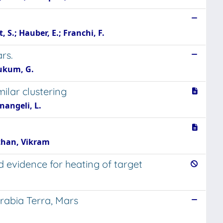
, S.; Hauber, E.; Franchi, F.
rs.
eukum, G.
ilar clustering
nangeli, L.
ithan, Vikram
 evidence for heating of target
Arabia Terra, Mars