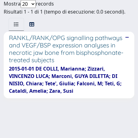
Mostra
records
Risultati 1 - 1 di 1 (tempo di esecuzione: 0.0 secondi).
RANKL/RANK/OPG signalling pathways
and VEGF/BSP expression analyses in
necrotic jaw bone from bisphosphonate-
treated subjects
2015-01-01 DE COLLI, Marianna; Zizzari,
VINCENZO LUCA; Marconi, GUYA DILETTA; DI
NISIO, Chiara; Tete', Giulia; Falconi, M; Teti, G;
Cataldi, Amelia; Zara, Susi