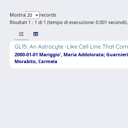
Mostra
records
Risultati 1 - 1 di 1 (tempo di esecuzione: 0.001 secondi).
GL15: An Astrocyte -Like Cell Line That C
2000-01-01 Mariggio', Maria Addolorata; Guarnier
Morabito, Carmela