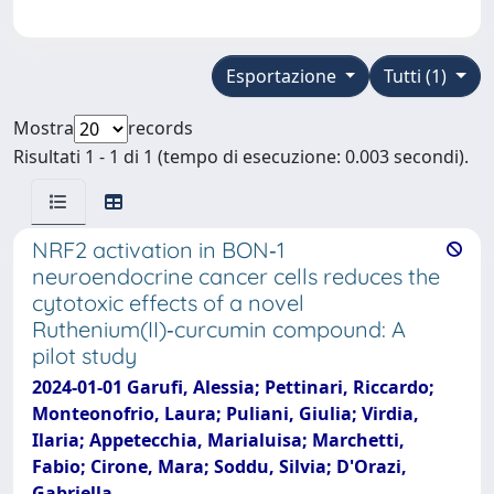
Esportazione
Tutti (1)
Mostra
records
Risultati 1 - 1 di 1 (tempo di esecuzione: 0.003 secondi).
NRF2 activation in BON‑1
neuroendocrine cancer cells reduces the
cytotoxic effects of a novel
Ruthenium(II)‑curcumin compound: A
pilot study
2024-01-01 Garufi, Alessia; Pettinari, Riccardo;
Monteonofrio, Laura; Puliani, Giulia; Virdia,
Ilaria; Appetecchia, Marialuisa; Marchetti,
Fabio; Cirone, Mara; Soddu, Silvia; D'Orazi,
Gabriella