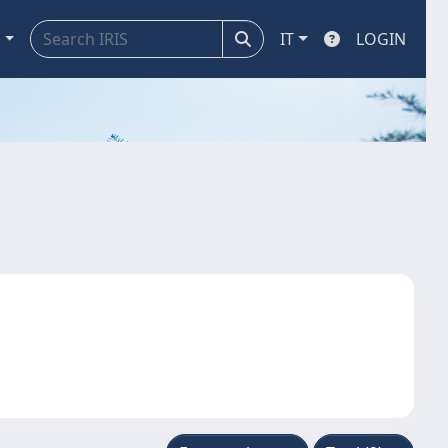
a
IT
LOGIN