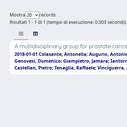
Mostra
records
Risultati 1 - 1 di 1 (tempo di esecuzione: 0.003 secondi).
A multidisciplinary group for prostate canc
2018-01-01 Colasante, Antonella; Augurio, Antonie
Genovesi, Domenico; Giampietro, Jamara; Iantorno
Castellan, Pietro; Tenaglia, Raffaele; Vinciguerr