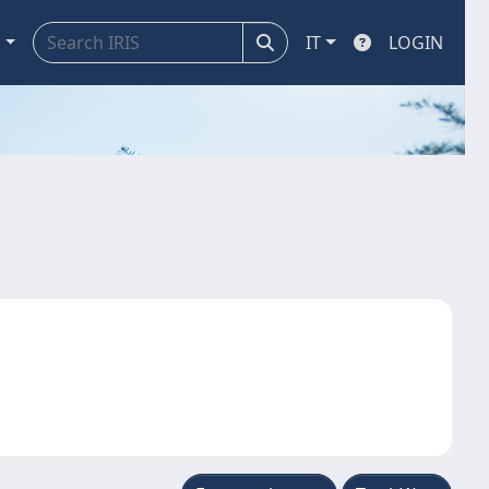
a
IT
LOGIN