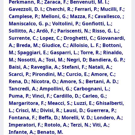
Perkmann, R.; Zaraca, F.; Benvenuti, M. l.;
Gavezzoli, D. l.; Cherchi, R.; Ferrari, P.; Mucilli, F.;
Camplese, P.; Melloni, G.; Mazza, F.; Cavallesco, ;
Maniscalco, G. p.; Voltolini, P.; Gonfiotti, L.;
Sollitto, A.; Ardò, F.; Pariscenti, N.; Risso, G. L.;
Surrente, C.; Lopez, C.; Droghetti, C.; Giovanardi,
A.; Breda, M.; Giudice, C.; Alloisio, L. F.; Bottoni,
M.; Spaggiari, E.; Gasparri, L.; Torre, R.; Rinaldo,
M.; Nosotti, A.; Tosi, M.; Negri, D; Bandiera, G. P.;
Baisi, A.; Raveglia, A.; Stefani, F.; Natali, A.;
Scarci, P.; Pirondini, M.; Curcio, E.; Amore, C.;
Rena, D.; Nicotra, O.; Amore, S.; Bertani, A. D.;
Tancredi, A.; Ampollini, G.; Carbognani, L.;
Puma, P.; Vinci, F.; Cardillo, D.; Carleo, G.;
Margaritora, F.; Meacci, S.; Luzzi, E.; Ghisalberti,
L.; Crisci, M.; Divisi, R.; Lausi, D.; Guerrera, P.;
Fontana, F.; Beffa, D.; Morelli, V. D.; Londero, A.;
Imperatori, F.; Rotolo, A.; Terzi, N.; Viti, A.;
Infante, A.; Benato, M.