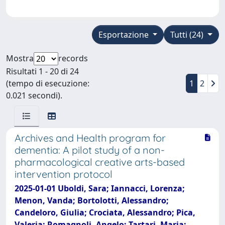
Esportazione
Tutti (24)
Mostra
records
Risultati 1 - 20 di 24
(tempo di esecuzione:
1
2
0.021 secondi).
Archives and Health program for
dementia: A pilot study of a non-
pharmacological creative arts-based
intervention protocol
2025-01-01 Uboldi, Sara; Iannacci, Lorenza;
Menon, Vanda; Bortolotti, Alessandro;
Candeloro, Giulia; Crociata, Alessandro; Pica,
Valeria; Romagnoli, Angelo; Tartari, Maria;