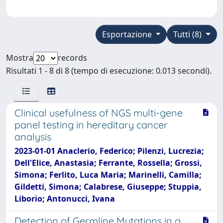
Esportazione
Tutti (8)
Mostra
records
Risultati 1 - 8 di 8 (tempo di esecuzione: 0.013 secondi).
Clinical usefulness of NGS multi-gene
panel testing in hereditary cancer
analysis
2023-01-01 Anaclerio, Federico; Pilenzi, Lucrezia;
Dell'Elice, Anastasia; Ferrante, Rossella; Grossi,
Simona; Ferlito, Luca Maria; Marinelli, Camilla;
Gildetti, Simona; Calabrese, Giuseppe; Stuppia,
Liborio; Antonucci, Ivana
Detection of Germline Mutations in a