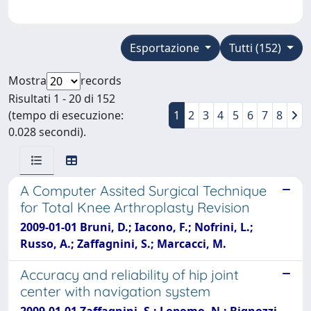
Esportazione
Tutti (152)
Mostra
records
Risultati 1 - 20 di 152
(tempo di esecuzione:
1
2
3
4
5
6
7
8
0.028 secondi).
A Computer Assited Surgical Technique
for Total Knee Arthroplasty Revision
2009-01-01 Bruni, D.; Iacono, F.; Nofrini, L.;
Russo, A.; Zaffagnini, S.; Marcacci, M.
Accuracy and reliability of hip joint
center with navigation system
2009-01-01 Zaffagnini, S.; Lopomo, N.; Bignozzi,