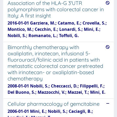
Association of the HLA-G 3′UTR
polymorphisms with colorectal cancer in
Italy: A first insight
2016-01-01 Garziera, M.; Catamo, E.; Crovella, S.;
Montico, M.; Cecchin, E.; Lonardi, S.; Mini, E.;
Nobili, S.; Romanato, L.; Toffoli, G.
Bimonthly chemotherapy with
oxaliplatin, irinotecan, infusional 5-
fluorouracil/folinic acid in patients with
metastatic colorectal cancer pretreated
with irinotecan- or oxaliplatin-based
chemotherapy
2008-01-01 Nobili, S.; Checcacci, D.; Filippelli, F.;
Del Buono, S.; Mazzocchi, V.; Mazzei, T.; Mini, E.
Cellular pharmacology of gemcitabine
2006-01-01 Mini, E.; Nobili, S.; Caciagli, B.;