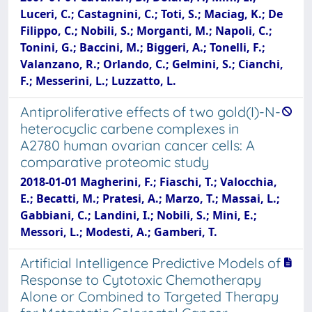
Luceri, C.; Castagnini, C.; Toti, S.; Maciag, K.; De
Filippo, C.; Nobili, S.; Morganti, M.; Napoli, C.;
Tonini, G.; Baccini, M.; Biggeri, A.; Tonelli, F.;
Valanzano, R.; Orlando, C.; Gelmini, S.; Cianchi,
F.; Messerini, L.; Luzzatto, L.
Antiproliferative effects of two gold(I)-N-
heterocyclic carbene complexes in
A2780 human ovarian cancer cells: A
comparative proteomic study
2018-01-01 Magherini, F.; Fiaschi, T.; Valocchia,
E.; Becatti, M.; Pratesi, A.; Marzo, T.; Massai, L.;
Gabbiani, C.; Landini, I.; Nobili, S.; Mini, E.;
Messori, L.; Modesti, A.; Gamberi, T.
Artificial Intelligence Predictive Models of
Response to Cytotoxic Chemotherapy
Alone or Combined to Targeted Therapy