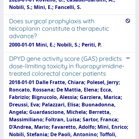
Nobili, S.; Mini, E.; Fancelli, S.
Does surgical prophylaxis with
teicoplanin constitute a therapeutic
advance?
2000-01-01 Mini, E.; Nobili, S.; Periti, P.
DPYD gene activity score (GAS) predicts
dose-limiting toxicity in fluoropyrimidine-
treated colorectal cancer patients
2018-01-01 Dalle Fratte, Chiara; Polesel, Jerry;
Roncato, Rossana; De Mattia, Elena; Ecca,
Fabrizio; Bignucolo, Alessia; Garziera, Marica;
Dreussi, Eva; Palazzari, Elisa; Buonadonna,
Angela; Guardascione, Michela; Berretta,
Massimiliano; Foltran, Luisa; Sartor, Franca;
D’Andrea, Mario; Favaretto, Adolfo; Mini, Enrico;
Nobili, Stefania; De Paoli, Antonino; Toffoli,