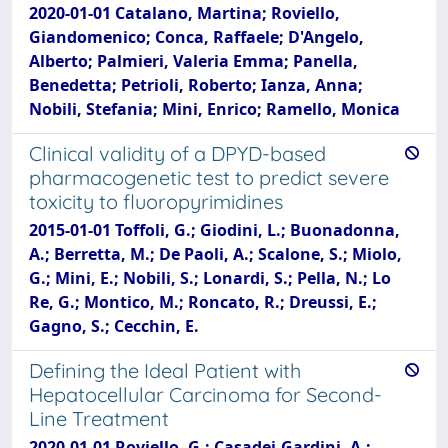
2020-01-01 Catalano, Martina; Roviello,
Giandomenico; Conca, Raffaele; D'Angelo,
Alberto; Palmieri, Valeria Emma; Panella,
Benedetta; Petrioli, Roberto; Ianza, Anna;
Nobili, Stefania; Mini, Enrico; Ramello, Monica
Clinical validity of a DPYD-based
pharmacogenetic test to predict severe
toxicity to fluoropyrimidines
2015-01-01 Toffoli, G.; Giodini, L.; Buonadonna,
A.; Berretta, M.; De Paoli, A.; Scalone, S.; Miolo,
G.; Mini, E.; Nobili, S.; Lonardi, S.; Pella, N.; Lo
Re, G.; Montico, M.; Roncato, R.; Dreussi, E.;
Gagno, S.; Cecchin, E.
Defining the Ideal Patient with
Hepatocellular Carcinoma for Second-
Line Treatment
2020-01-01 Roviello, G.; Casadei-Gardini, A.;