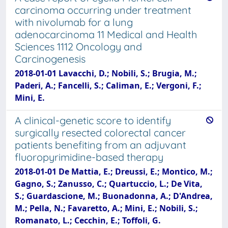
carcinoma occurring under treatment
with nivolumab for a lung
adenocarcinoma 11 Medical and Health
Sciences 1112 Oncology and
Carcinogenesis
2018-01-01 Lavacchi, D.; Nobili, S.; Brugia, M.;
Paderi, A.; Fancelli, S.; Caliman, E.; Vergoni, F.;
Mini, E.
A clinical-genetic score to identify
surgically resected colorectal cancer
patients benefiting from an adjuvant
fluoropyrimidine-based therapy
2018-01-01 De Mattia, E.; Dreussi, E.; Montico, M.;
Gagno, S.; Zanusso, C.; Quartuccio, L.; De Vita,
S.; Guardascione, M.; Buonadonna, A.; D'Andrea,
M.; Pella, N.; Favaretto, A.; Mini, E.; Nobili, S.;
Romanato, L.; Cecchin, E.; Toffoli, G.