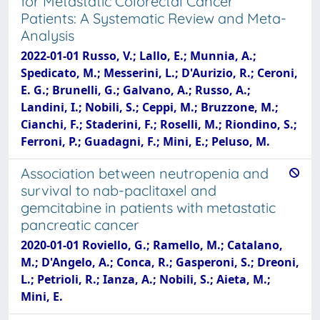
for Metastatic Colorectal Cancer
Patients: A Systematic Review and Meta-
Analysis
2022-01-01 Russo, V.; Lallo, E.; Munnia, A.;
Spedicato, M.; Messerini, L.; D'Aurizio, R.; Ceroni,
E. G.; Brunelli, G.; Galvano, A.; Russo, A.;
Landini, I.; Nobili, S.; Ceppi, M.; Bruzzone, M.;
Cianchi, F.; Staderini, F.; Roselli, M.; Riondino, S.;
Ferroni, P.; Guadagni, F.; Mini, E.; Peluso, M.
Association between neutropenia and
survival to nab-paclitaxel and
gemcitabine in patients with metastatic
pancreatic cancer
2020-01-01 Roviello, G.; Ramello, M.; Catalano,
M.; D'Angelo, A.; Conca, R.; Gasperoni, S.; Dreoni,
L.; Petrioli, R.; Ianza, A.; Nobili, S.; Aieta, M.;
Mini, E.