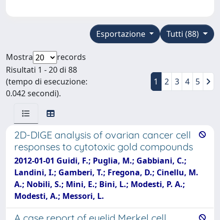
Esportazione
Tutti (88)
Mostra
records
Risultati 1 - 20 di 88
(tempo di esecuzione:
1
2
3
4
5
0.042 secondi).
2D-DIGE analysis of ovarian cancer cell
responses to cytotoxic gold compounds
2012-01-01 Guidi, F.; Puglia, M.; Gabbiani, C.;
Landini, I.; Gamberi, T.; Fregona, D.; Cinellu, M.
A.; Nobili, S.; Mini, E.; Bini, L.; Modesti, P. A.;
Modesti, A.; Messori, L.
A case report of eyelid Merkel cell