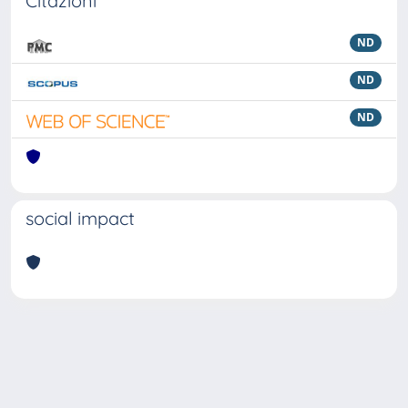
Citazioni
ND
ND
ND
social impact
Powered by
IRIS
-
about IRIS
-