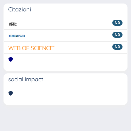
Citazioni
ND
ND
ND
social impact