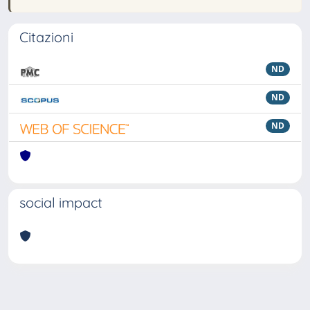
Citazioni
ND
ND
ND
social impact