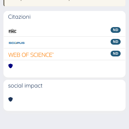
Citazioni
ND
ND
ND
social impact