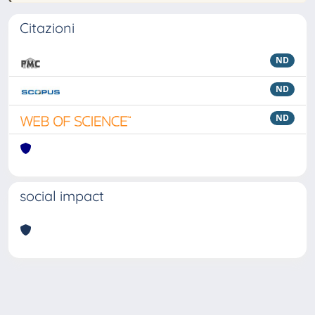
Citazioni
ND
ND
ND
social impact