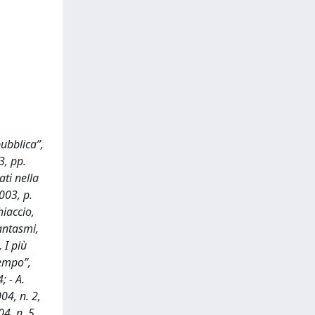
pubblica”,
3, pp.
ati nella
003, p.
hiaccio,
fantasmi,
, I più
Tempo”,
; - A.
04, n. 2,
04, n. 5,