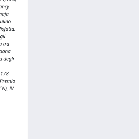
ancy,
imaja
Mulino
isfatta,
gli
a tra
pagna
a degli
7 178
: Premio
CN), IV