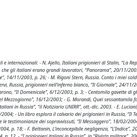
 e internazionali: - N. Ajello, Italiani prigionieri di Stalin, “La Re
 che gli italiani erano grandi lavoratori, “Panorama”, 20/11/200
re”, 14/11/2003, p. 26; - M. Rigoni Stern, Russia. Conto i miei sold
rvi, Russia, prigionieri nell’inferno bianco, “Il Giornale”, 24/11/2
narono, “Il Domenicale”, 6/12/2003, p. 3; - Centomila gavette di g
ta del Mezzogiorno”, 16/12/2003; - G. Morandi, Quei sessantamila 
taliani in Russia”, “il Notiziario UNIRR”, ott.-dic. 2003. - E. Luciani
2004; - Un libro esplora il calvario dei prigionieri in Russia, “Il 
ti e le testimonianze dei sopravvissuti, “Il Messaggero”, 18/02/2004
4, p. 18; - F. Bettanin, L’inconcepibile negligenza, “L’Indice”, 20
, n. 12. - “I prigionieri italiani in Russia”, in “Rivista militare”, 20