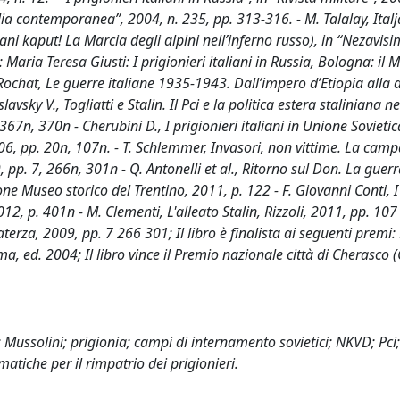
talia contemporanea”, 2004, n. 235, pp. 313-316. - M. Talalay, Italj
ni kaput! La Marcia degli alpini nell’inferno russo), in “Nezavis
 Maria Teresa Giusti: I prigionieri italiani in Russia, Bologna: il 
ochat, Le guerre italiane 1935-1943. Dall’impero d’Etiopia alla d
vsky V., Togliatti e Stalin. Il Pci e la politica estera staliniana ne
67n, 370n - Cherubini D., I prigionieri italiani in Unione Sovietic
2006, pp. 20n, 107n. - T. Schlemmer, Invasori, non vittime. La cam
pp. 7, 266n, 301n - Q. Antonelli et al., Ritorno sul Don. La guerr
ne Museo storico del Trentino, 2011, p. 122 - F. Giovanni Conti, I
 2012, p. 401n - M. Clementi, L'alleato Stalin, Rizzoli, 2011, pp. 10
erza, 2009, pp. 7 266 301; Il libro è finalista ai seguenti premi
a, ed. 2004; Il libro vince il Premio nazionale città di Cherasco (
; Mussolini; prigionia; campi di internamento sovietici; NKVD; Pci;
matiche per il rimpatrio dei prigionieri.