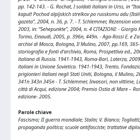
pp. 142-143. - G. Rochat, I soldati italiani in Urss, in “I
kaput! Pochod alpijskich strelkov po russkomu adu (Italia
gazeta”, 2004, n. 36, p. 7. - T. Schlemmer, Rezension von:
2003, in: “Sehepunkte”, 2004, n. 4 CITAZIONI: - Giorgio R
Torino, Einaudi, 2005, p. 396n, 449n. - Aga-Rossi E. e Zasla
archivi di Mosca, Bologna, Il Mulino, 2007, pp.169, 365-3
storiografia e fonti d'archivio, Roma, Prospettiva ed., 
italiana di Russia. 1941-1943, Roma-Bari, Laterza, 2009, 
italiani in Unione Sovietica. 1941-1943, Trento, Fondazio
prigionieri italiani negli Stati Uniti, Bologna, il Mulino,
341n 343n 345n - T. Schlemmer, Invasori, non vittime, Lat
città di Acqui, edizione 2004; Premio Ostia di Mare – Rom
edizione- 2005.
Parole chiave
Fascismo; II guerra mondiale; Stalin; V. Bianco; Togliatti
propaganda politica; scuole antifasciste; trattative diplo