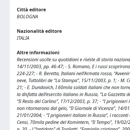
Città editore
BOLOGNA
Nazionalità editore
ITALIA
Altre informazioni
Recensioni uscite su quotidiani e riviste di storia nazionali
14/11/2003, pp. 46-47; - S. Romano, E i russi scoprirono
224-227; - R. Beretta, Italiani nell’Armata rossa, “Avveni
neve, Tuttolibri de “La Stampa”, 15/11/2003, p. 1; - M. Ce
21; - E. Dundovich, I 60mila soldati italiani che non tor
la disfatta dell’esercito italiano in Russia, “La Gazzet
“Il Resto del Carlino”, 17/12/2003, p. 37; - “I prigionieri i
non ritornarono dal gelo, “Il Giornale di Vicenza”, 14/01/
21/01/2004; - “I prigionieri italiani in Russia”, i raccon
Censi, 70mila pedine del Komintern, “Il Tempo”, 19/02/200
p. 20. - L’“antidoto” di Togliatti, “Famiglia cristiana”, 2004