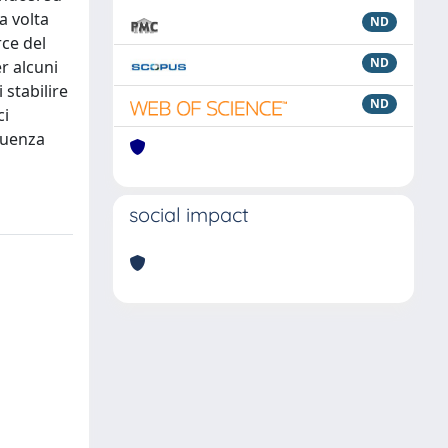
a volta
ND
rce del
ND
er alcuni
 stabilire
ND
ci
oquenza
social impact