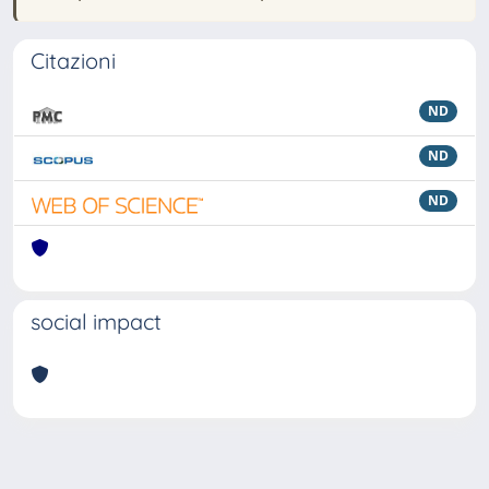
Citazioni
ND
ND
ND
social impact