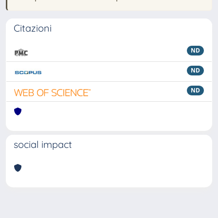
Citazioni
ND
ND
ND
social impact