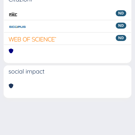
ND
ND
ND
social impact
Powered by
IRIS
-
about IRIS
-