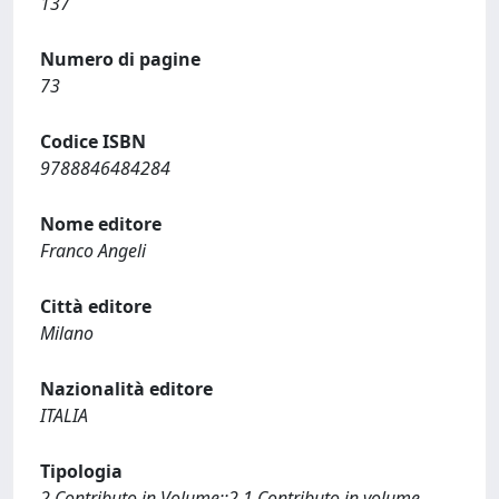
137
Numero di pagine
73
Codice ISBN
9788846484284
Nome editore
Franco Angeli
Città editore
Milano
Nazionalità editore
ITALIA
Tipologia
2 Contributo in Volume::2.1 Contributo in volume