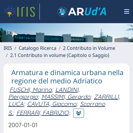
IRIS
IRIS
Catalogo Ricerca
2 Contributo in Volume
2.1 Contributo in volume (Capitolo o Saggio)
Armatura e dinamica urbana nella
regione del medio Adriatico
FUSCHI, Marina
;
LANDINI,
Piergiorgio
;
MASSIMI, Gerardo
;
ZARRILLI,
LUCA
;
CAVUTA, Giacomo
;
Scorrano
S.
;
FERRARI, FABRIZIO
;
2007-01-01