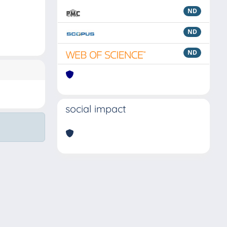
ND
ND
ND
social impact