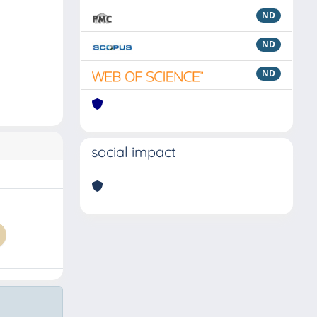
ND
ND
ND
social impact