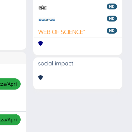
ND
ND
ND
social impact
zza/Apri
zza/Apri