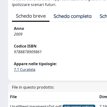
ipotizzare scenari futuri.
Scheda breve
Scheda completa
Sch
Anno
2009
Codice ISBN
9788878909861
Appare nelle tipologie:
7.1 Curatela
File in questo prodotto:
File
Dim
UnaliNewLineamentaTot.pdf
7.1
Solo gestori archivio