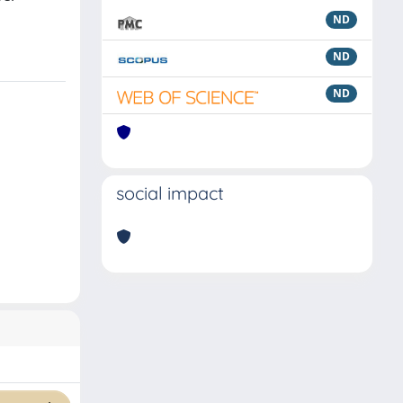
ND
ND
ND
social impact