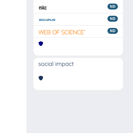
ND
ND
ND
social impact