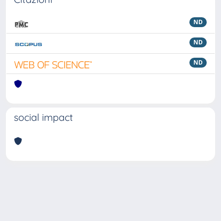
ND
ND
ND
social impact
Powered by
IRIS
-
about IRIS
-