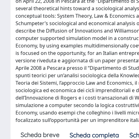
on April 22, 2008 in Pescara at the “Dipartimento di 
several theoretical hints toward a sociological ana
conceptual tools: System Theory, Law & Economics a
Schumpeter’s sociological and economical analysis o
describe the Diffusion of Innovations and Williamso
computer supported simulation model in a construct
Economy, by using examples multidimensionally coe
is focused on the opportunity, for an Italian entrepr
versione riveduta e aggiornata di un paper presenta
Aprile 2008 a Pescara presso il “Dipartimento di Studi 
spunti teorici per un’analisi sociologica della Knowl
Teoria dei Sistemi, l’approccio Law and Economics, il m
sociologica ed economica dei cicli imprenditoriali e d
dell’Innovazione di Rogers e i costi transazionali d
simulazione a computer secondo la logica costruttivi
Economy, usando esempi che colleghino i livelli mic
focalizzato sull’opportunità per un imprenditore itali
Scheda breve
Scheda completa
Sch