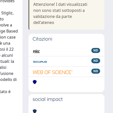
provides
Attenzione! I dati visualizzati
non sono stati sottoposti a
tigliz,
validazione da parte
to
dell'ateneo
volve a
dge Based
ion case
Citazioni
 è una
si il 22
ND
e alcuni
uali: la
ND
lisi
ND
ffusione
odello di
tato è
social impact