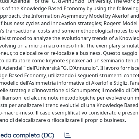
Studi Aziendali” of the “G. d'Annunzio” University. The work 
lysis of the Knowledge Based Economy by using the following
pproach, the Information Asymmetry Model by Akerlof and S
f business cycles and innovation strategies; Rogers’ Model 
n’s transactional costs and some methodological notes to e
ivist mood to analyze the evolutionary trends of a Knowle
volving on a micro-macro-meso link. The exemplary simulat
eneur, to delocalize or re-localize a business. Questo saggio
to dall’autore come keynote speaker ad un seminario tenuto
Aziendali” dell’Università “G. D’Annunzio”. Il lavoro fornisc
edge Based Economy, utilizzando i seguenti strumenti concett
odello dell’Asimmetria informativa di Akerlof e Stigliz, l’ana
elle strategie d’innovazione di Schumpeter, il modello di Di
i Williamson, ed alcune note metodologiche per evolvere un m
sta per analizzare i trend evolutivi di una Knowledge Based
ro-macro-meso. Il caso esemplificativo considerato e presen
ano di delocalizzare o rilocalizzare il proprio business.
eda completa (DC)