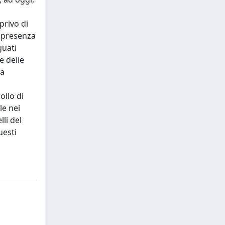
privo di
r presenza
guati
e delle
la
ollo di
le nei
li del
uesti