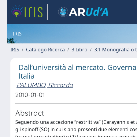
IRIS
IRIS
Catalogo Ricerca
3 Libro
3.1 Monografia o t
Dall’università al mercato. Govern
Italia
PALUMBO, Riccardo
2010-01-01
Abstract
Seguendo una accezione “restrittiva” (Carayannis et a
gli spinoff (SO) in cui siano presenti due elementi cos
(parent organization) e (2) la nuova impresa acquisi