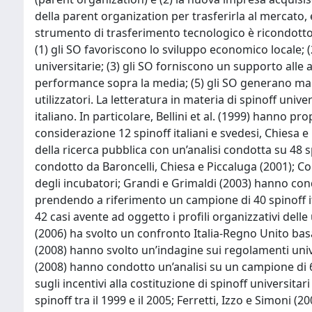
della parent organization per trasferirla al mercato, 
strumento di trasferimento tecnologico è ricondotto 
(1) gli SO favoriscono lo sviluppo economico locale; 
universitarie; (3) gli SO forniscono un supporto alle a
performance sopra la media; (5) gli SO generano maggio
utilizzatori. La letteratura in materia di spinoff univ
italiano. In particolare, Bellini et al. (1999) hanno 
considerazione 12 spinoff italiani e svedesi, Chiesa 
della ricerca pubblica con un’analisi condotta su 48 spi
condotto da Baroncelli, Chiesa e Piccaluga (2001); C
degli incubatori; Grandi e Grimaldi (2003) hanno cond
prendendo a riferimento un campione di 40 spinoff ita
42 casi avente ad oggetto i profili organizzativi dell
(2006) ha svolto un confronto Italia-Regno Unito basat
(2008) hanno svolto un’indagine sui regolamenti univer
(2008) hanno condotto un’analisi su un campione di 6
sugli incentivi alla costituzione di spinoff universita
spinoff tra il 1999 e il 2005; Ferretti, Izzo e Simoni 