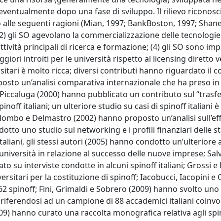
eventualmente dopo una fase di sviluppo. Il rilievo riconosci
alle seguenti ragioni (Mian, 1997; BankBoston, 1997; Shane
(2) gli SO agevolano la commercializzazione delle tecnologie
ttività principali di ricerca e formazione; (4) gli SO sono im
ri introiti per le università rispetto al licensing diretto v
ersitari è molto ricca; diversi contributi hanno riguardato il 
proposto un’analisi comparativa internazionale che ha preso in
e Piccaluga (2000) hanno pubblicato un contributo sul “tras
noff italiani; un ulteriore studio su casi di spinoff italiani è
olombo e Delmastro (2002) hanno proposto un’analisi sull’eff
otto uno studio sul networking e i profili finanziari delle s
liani, gli stessi autori (2005) hanno condotto un’ulteriore a
e università in relazione al successo delle nuove imprese; Sa
o su interviste condotte in alcuni spinoff italiani; Grossi 
sitari per la costituzione di spinoff; Iacobucci, Iacopini e 
2 spinoff; Fini, Grimaldi e Sobrero (2009) hanno svolto uno
ri riferendosi ad un campione di 88 accademici italiani coinvol
(2009) hanno curato una raccolta monografica relativa agli spi