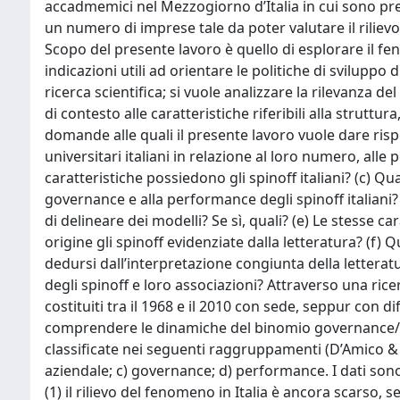
accadmemici nel Mezzogiorno d’Italia in cui sono pre
un numero di imprese tale da poter valutare il riliev
Scopo del presente lavoro è quello di esplorare il fe
indicazioni utili ad orientare le politiche di sviluppo
ricerca scientifica; si vuole analizzare la rilevanza d
di contesto alle caratteristiche riferibili alla strutt
domande alle quali il presente lavoro vuole dare rispos
universitari italiani in relazione al loro numero, alle
caratteristiche possiedono gli spinoff italiani? (c) Qual
governance e alla performance degli spinoff italiani? 
di delineare dei modelli? Se sì, quali? (e) Le stesse 
origine gli spinoff evidenziate dalla letteratura? (f) Q
dedursi dall’interpretazione congiunta della letteratura
degli spinoff e loro associazioni? Attraverso una rice
costituiti tra il 1968 e il 2010 con sede, seppur con dif
comprendere le dinamiche del binomio governance/per
classificate nei seguenti raggruppamenti (D’Amico & Pa
aziendale; c) governance; d) performance. I dati sono 
(1) il rilievo del fenomeno in Italia è ancora scarso, 