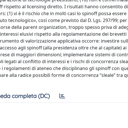
 rispetto al licensing diretto. I risultati hanno consentito di
: (1) vi è il rischio che in molti casi lo spinoff possa essere 
to tecnologico», così come previsto dal D. Lgs. 297/99; pe
 risorse della parent organization, troppo spesso priva di ade
 interessi elusivi rispetto alla regolamentazione dei brevetti 
 strumento di valorizzazione applicativa occorre: investire sul
accesso agli spinoff (alla presidenza oltre che al capitale) ai
imprese di maggiori dimensioni; implementare sistemi di contr
 legati al conflitto di interessi e i rischi di concorrenza slea
 i regolamenti di ateneo che disciplinano gli spinoff con quel
nare alla radice possibili forme di concorrenza “sleale” tra q
eda completa (DC)