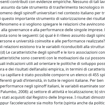
senti contributi con evidenze empiriche. Nessuno di tali la
o assunto da tale strumento di trasferimento tecnologico in I
nomeno degli spinoff universitari nel contesto italiano per t
 di questo importante strumento di valorizzazione dei risultat
el fenomeno e si vogliono spiegare le relazioni che avvincono 
ura, alla governance e alla performance delle singole imprese. 
ta sono le seguenti: (a) qual è il rilievo assunto dagli spin
 persone e università coinvolte e alle performance realizzate?
i relazioni esistono tra le variabili riconducibili alla struttura
(d) Le caratteristiche degli spinoff e le loro associazioni c
caratteristiche sono coerenti con le motivazioni da cui posson
uali indicazioni utili ad orientare le politiche di sviluppo po
 e dei risultati dell’analisi empirica, in termini di caratteri
rca capillare è stato possibile comporre un elenco di 455 sp
ferenti gradi d’intensità, in tutte le regioni italiane. Per ben
formance negli spinoff italiani, le variabili esaminate so
lumbo, 2008): a) settore di attività e localizzazione; b) str
stati acquisiti dal Registro delle Imprese. I risultati dimos
seppur l’accelerazione sia molto forte (spinta anche da politi