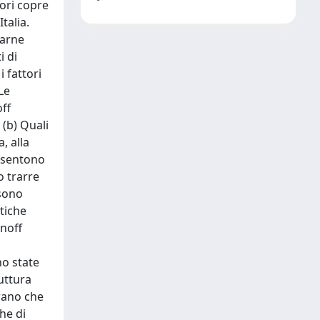
vori copre
talia.
rarne
i di
i fattori
Le
off
 (b) Quali
, alla
onsentono
o trarre
ssono
stiche
inoff
no state
uttura
trano che
che di