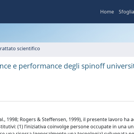
Home
Sfogli
rattato scientifico
ance e performance degli spinoff universit
l., 1998; Rogers & Steffensen, 1999), il presente lavoro ha 
titutivi: (1) l’iniziativa coinvolge persone occupate in una un
sce una risorsa (generalmente una tecnologia) sviluppata ne