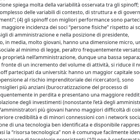
zione spiega molta della variabilità osservata tra gli spinoff; 
complesso delle variabili di contesto, di struttura e di gove
timenti”; (4) gli spinoff con migliori performance sono partec
maggiore incidenza dei soci “persone fisiche” rispetto ai so
li di amministrazione e nella posizione di presidente,
 sono, in media, molto giovani, hanno una dimensione micro, u
ociale al minimo di legge, peraltro frequentemente versato
 proprietà nell’amministrazione, dunque una bassa separa
 a fronte di un incremento del volume di attività, si riduce il
inoff partecipati da università: hanno un maggior capitale so
ensione al rischio imprenditoriale dei ricercatori), sono
siglieri più anziani (burocratizzazione del processo di
requentemente in perdita e presentano una maggiore redditi
lazione degli investimenti (nonostante l’età degli amministr
i/amministratori più giovani hanno maggiori difficoltà di co
riore credibilità e di minori connessioni con i network socia
ione di una tecnologia ben identificata e disponibile rappres
casi la “risorsa tecnologica” non è comunque facilmente ident
eparazione di tecnologie preesistenti; (10) non è confermata