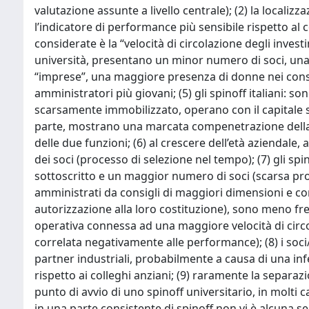
valutazione assunte a livello centrale); (2) la localizza
l’indicatore di performance più sensibile rispetto al 
considerate è la “velocità di circolazione degli inves
università, presentano un minor numero di soci, una 
“imprese”, una maggiore presenza di donne nei consig
amministratori più giovani; (5) gli spinoff italiani:
scarsamente immobilizzato, operano con il capitale s
parte, mostrano una marcata compenetrazione della
delle due funzioni; (6) al crescere dell’età aziendale,
dei soci (processo di selezione nel tempo); (7) gli sp
sottoscritto e un maggior numero di soci (scarsa prop
amministrati da consigli di maggiori dimensioni e con
autorizzazione alla loro costituzione), sono meno f
operativa connessa ad una maggiore velocità di circo
correlata negativamente alle performance); (8) i soc
partner industriali, probabilmente a causa di una infe
rispetto ai colleghi anziani; (9) raramente la separaz
punto di avvio di uno spinoff universitario, in molti 
in una parte consistente di spinoff non vi è alcuna s