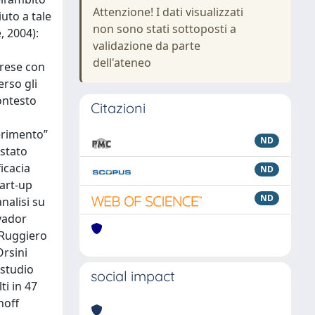
Attenzione! I dati visualizzati
uto a tale
non sono stati sottoposti a
, 2004):
validazione da parte
dell'ateneo
prese con
erso gli
contesto
Citazioni
ferimento”
ND
 stato
icacia
ND
tart-up
ND
nalisi su
lvador
e Ruggiero
Orsini
 studio
social impact
ti in 47
noff