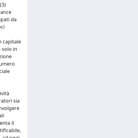
(3)
rnance
ipati da
ci
n capitale
 solo in
zione
 numero
ciale
vità
atori sia
involgere
li
enta il
ificabile,
, ad oggi,