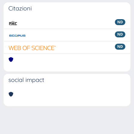
Citazioni
ND
ND
ND
social impact