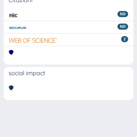
ND
ND
2
social impact
Powered by
IRIS
-
about IRIS
-