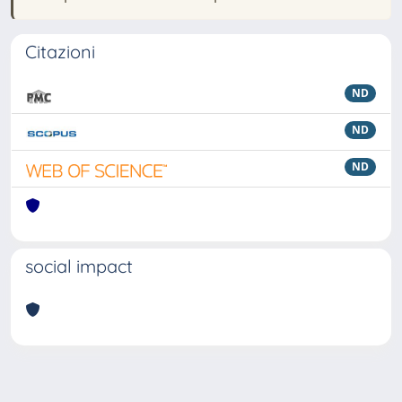
Citazioni
ND
ND
ND
social impact