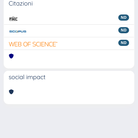
Citazioni
ND
ND
ND
social impact
Powered by
IRIS
-
about IRIS
-