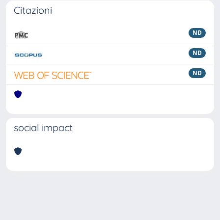
Citazioni
ND
ND
ND
social impact