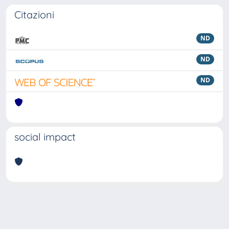
Citazioni
ND
ND
ND
social impact