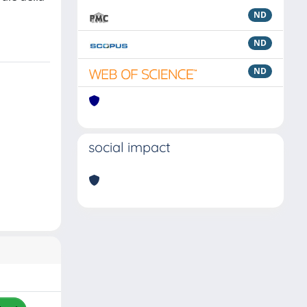
ND
ND
ND
social impact