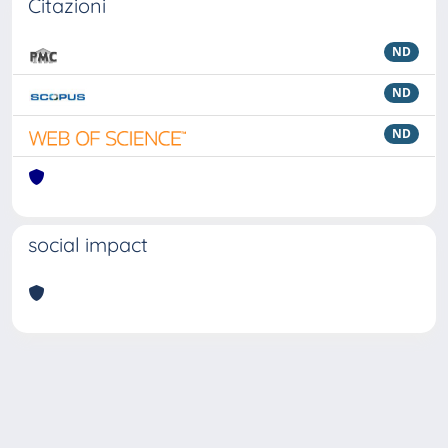
Citazioni
ND
ND
ND
social impact
Powered by
IRIS
-
about IRIS
-