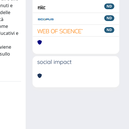
enuti e
ND
delle
ND
tà
come
ND
ucativi e
viene
sullo
social impact