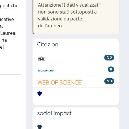
Attenzione! I dati visualizzati
politiche
non sono stati sottoposti a
validazione da parte
ucative
dell'ateneo
a,
-Laurea.
a ha
Citazioni
el
ND
0
ND
social impact