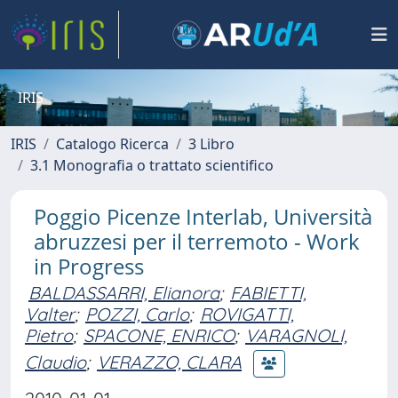
IRIS
IRIS
Catalogo Ricerca
3 Libro
3.1 Monografia o trattato scientifico
Poggio Picenze Interlab, Università
abruzzesi per il terremoto - Work
in Progress
BALDASSARRI, Elianora
;
FABIETTI,
Valter
;
POZZI, Carlo
;
ROVIGATTI,
Pietro
;
SPACONE, ENRICO
;
VARAGNOLI,
Claudio
;
VERAZZO, CLARA