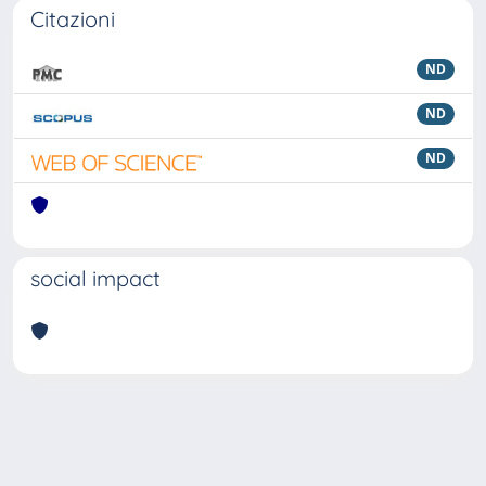
Citazioni
ND
ND
ND
social impact
Powered by
IRIS
-
about IRIS
-