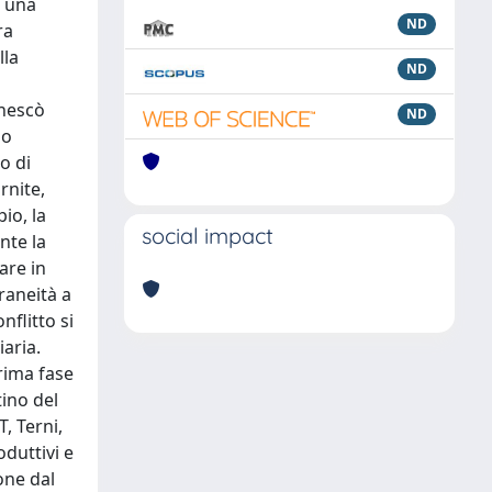
n una
ND
ra
lla
ND
nnescò
ND
lo
o di
rnite,
io, la
social impact
nte la
are in
raneità a
nflitto si
iaria.
prima fase
tino del
, Terni,
duttivi e
one dal