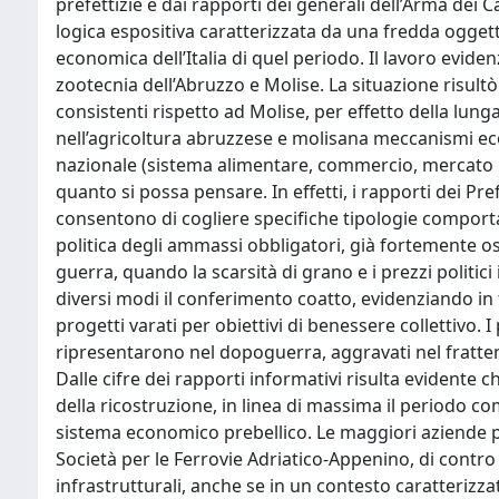
prefettizie e dai rapporti dei generali dell’Arma dei Ca
logica espositiva caratterizzata da una fredda oggettiv
economica dell’Italia di quel periodo. Il lavoro evide
zootecnia dell’Abruzzo e Molise. La situazione risult
consistenti rispetto ad Molise, per effetto della lung
nell’agricoltura abruzzese e molisana meccanismi econo
nazionale (sistema alimentare, commercio, mercato 
quanto si possa pensare. In effetti, i rapporti dei Pref
consentono di cogliere specifiche tipologie comporta
politica degli ammassi obbligatori, già fortemente o
guerra, quando la scarsità di grano e i prezzi politic
diversi modi il conferimento coatto, evidenziando in t
progetti varati per obiettivi di benessere collettivo. I
ripresentarono nel dopoguerra, aggravati nel frattempo
Dalle cifre dei rapporti informativi risulta evidente 
della ricostruzione, in linea di massima il periodo co
sistema economico prebellico. Le maggiori aziende pr
Società per le Ferrovie Adriatico-Appenino, di contr
infrastrutturali, anche se in un contesto caratterizza