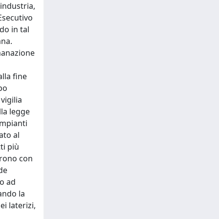
industria,
Esecutivo
do in tal
ana.
emanazione
lla fine
po
vigilia
lla legge
impianti
ato al
ti più
prono con
de
no ad
ando la
i laterizi,