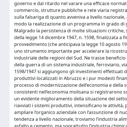
governo e dal ritardo nel varare una efficace normati
commercio, strutture pubbliche e rete viaria regist
sulla falsariga di quanto avveniva a livello nazionale, 
modo la realizzazione di un programma in grado di g
Malgrado la persistenza di molte situazioni critiche,
della legge 14 dicembre 1947, n. 1598, finalizzata a fi
provvedimento (che anticipava la legge 10 agosto 1950,
uno strumento importante per accelerare la ricostruz
industriale delle regioni del Sud. Ne trasse beneficio 
della guerra di un sistema industriale, ferroviario, viar
1598/1947 si aggiungono gli investimenti effettuati d
produttivi localizzati in Abruzzo e i pur modesti fin
processo di modernizzazione dell’economia e della soc
consistenti nell’economia molisana si registrarono s
un evidente miglioramento della situazione del setto
riavviati i sistemi produttivi, intensificano le attivit
ampliare l’organico aziendale con l’assunzione di nuo
tendenza a livello nazionale, troviamo l’industria alim
asfalto e cemento, ma soprattutto l’industria chimica,