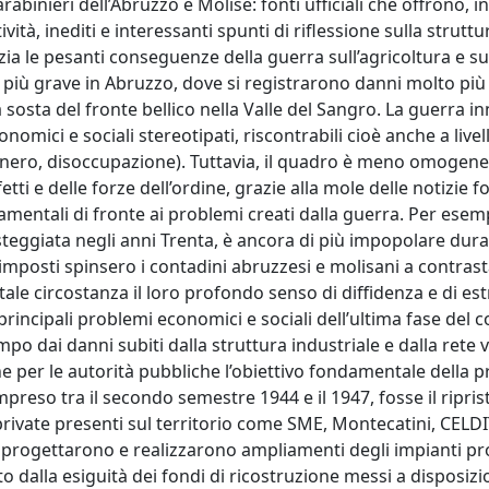
rabinieri dell’Abruzzo e Molise: fonti ufficiali che offrono, i
ità, inediti e interessanti spunti di riflessione sulla struttu
nzia le pesanti conseguenze della guerra sull’agricoltura e su
ò più grave in Abruzzo, dove si registrarono danni molto più
a sosta del fronte bellico nella Valle del Sangro. La guerra i
mici e sociali stereotipati, riscontrabili cioè anche a livel
nero, disoccupazione). Tuttavia, il quadro è meno omogene
etti e delle forze dell’ordine, grazie alla mole delle notizie fo
mentali di fronte ai problemi creati dalla guerra. Per esemp
steggiata negli anni Trenta, è ancora di più impopolare dura
i imposti spinsero i contadini abruzzesi e molisani a contrast
ale circostanza il loro profondo senso di diffidenza e di est
 principali problemi economici e sociali dell’ultima fase del co
 dai danni subiti dalla struttura industriale e dalla rete v
che per le autorità pubbliche l’obiettivo fondamentale della 
mpreso tra il secondo semestre 1944 e il 1947, fosse il ripris
ivate presenti sul territorio come SME, Montecatini, CELDIT
o progettarono e realizzarono ampliamenti degli impianti pro
to dalla esiguità dei fondi di ricostruzione messi a disposizi