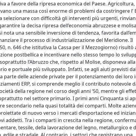
va a favore della ripresa economica del Paese. Agricoltura, 
ravano una massa così enorme di problemi da costringere l’ 
a selezionare con difficoltà gli interventi più urgenti, rinvian
arantire la decisa ripresa dell’economia abruzzese e molis
 si nota una sensibile inversione di tendenza, favorita dall’
nanziare il processo di industrializzazione del Meridione. Il
 n. 646 che istitutiva la Cassa per il Mezzogiorno) risultò a
ione postbellica e incentivare nello stesso tempo lo svilup
soprattutto l’Abruzzo che, rispetto al Molise, disponeva alla 
io e portuale più sviluppato. Infatti, se agli aiuti previsti da
a parte delle aziende private per il potenziamento dei loro 
anziamenti ERP, si comprende meglio il contributo notevole d
ietà della regione nel corso degli anni ‘50, mentre gli effet
oprattutto nel settore primario. I primi anni Cinquanta si a
re secondario nella quasi totalità dei comparti. Molte azien
à, proiettate di nuovo verso i mercati d’esportazione ed inizia
vi addetti. Tra i comparti in crescita nella regione, conferm
entare, tessile, della lavorazione del legno, metallurgico e de
 edile e stradale. Al contrario, i settori che registrano una