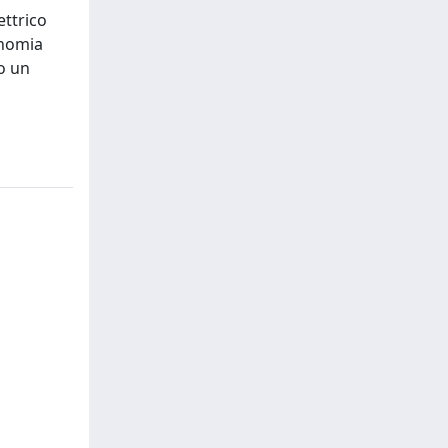
ettrico
onomia
so un