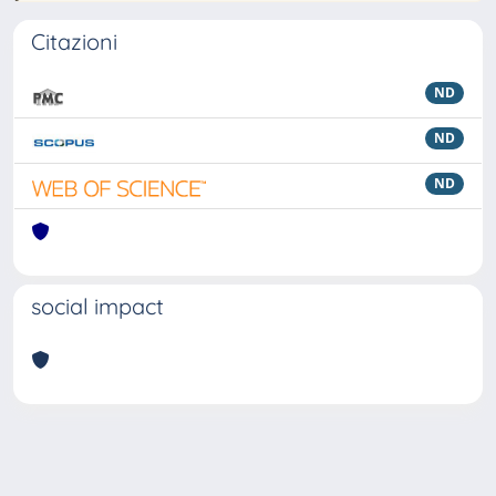
Citazioni
ND
ND
ND
social impact