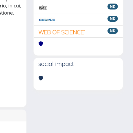
io, in cui,
ND
stione.
ND
ND
social impact