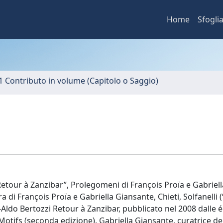
Home
Sfogli
1 Contributo in volume (Capitolo o Saggio)
“Retour à Zanzibar”, Prolegomeni di François Proïa e Gabriell
 di François Proïa e Gabriella Giansante, Chieti, Solfanelli (
-Aldo Bertozzi Retour à Zanzibar, pubblicato nel 2008 dalle é
Motifs (seconda edizione). Gabriella Giansante, curatrice de