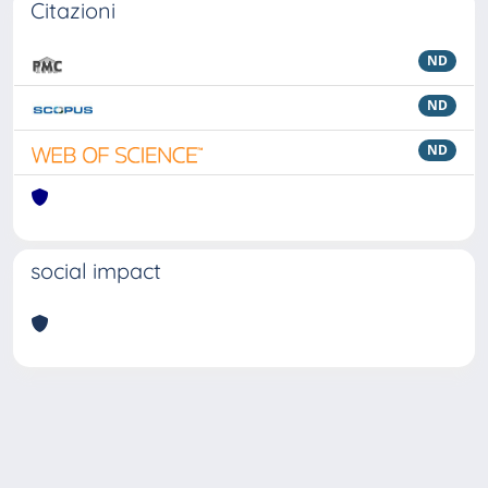
Citazioni
ND
ND
ND
social impact
Powered by
IRIS
-
about IRIS
-