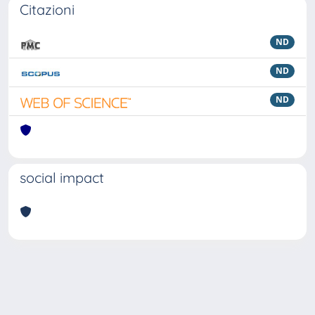
Citazioni
ND
ND
ND
social impact
Powered by
IRIS
-
about IRIS
-