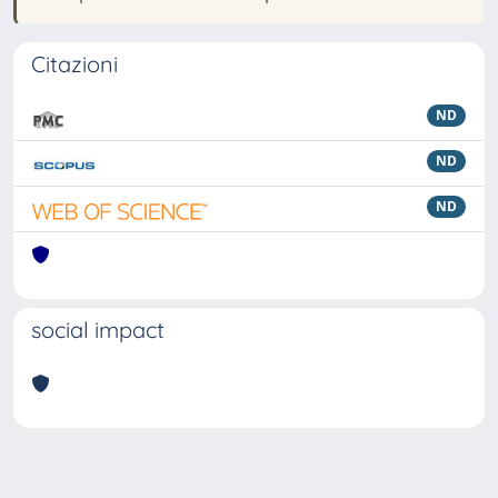
Citazioni
ND
ND
ND
social impact