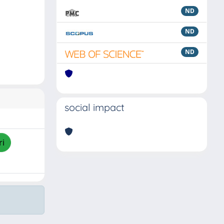
ND
ND
ND
social impact
ri