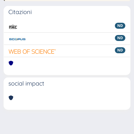
Citazioni
ND
ND
ND
social impact