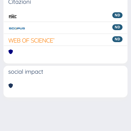
Citazioni
ND
ND
ND
social impact
Powered by
IRIS
-
about IRIS
-