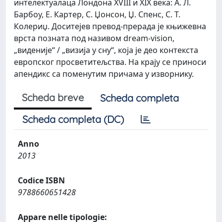
интелектуалаца Лондона XVIII и XIX века: А. Л.
Барбоу, Е. Картер, С. Џонсон, Џ. Спенс, С. Т.
Колериџ. Доситејев превод-прерада је књижевна
врста позната под називом dream-vision,
„виденије“ / „визија у сну“, која је део контекста
европског просветитељства. На крају се приноси
апендикс са поменутим причама у изворнику.
Scheda breve
Scheda completa
Scheda completa (DC)
Anno
2013
Codice ISBN
9788660651428
Appare nelle tipologie: