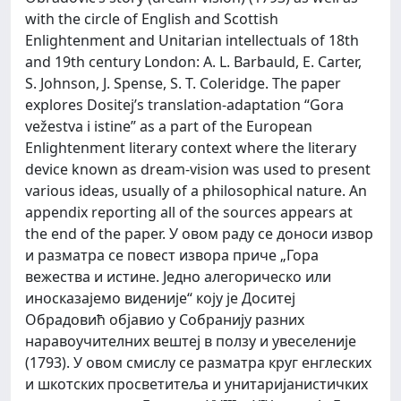
with the circle of English and Scottish
Enlightenment and Unitarian intellectuals of 18th
and 19th century London: A. L. Barbauld, E. Carter,
S. Johnson, J. Spense, S. T. Coleridge. The paper
explores Dositej’s translation-adaptation “Gora
vežestva i istine” as a part of the European
Enlightenment literary context where the literary
device known as dream-vision was used to present
various ideas, usually of a philosophical nature. An
appendix reporting all of the sources appears at
the end of the paper. У овом раду се доноси извор
и разматра се повест извора приче „Гора
вежества и истине. Једно алегорическо или
иносказајемо виденије“ коју је Доситеј
Обрадовић објавио у Собранију разних
нaравоучителних вештеј в ползу и увеселеније
(1793). У овом смислу се разматра круг енглеских
и шкотских просветитеља и унитаријанистичких